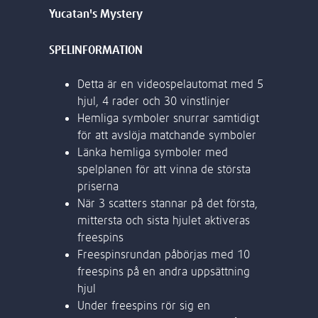
exklusiva söta slot med
Rechnung oder eines Kontoauszugs
(max. 6 Monate alt).
spännande funktioner.
Ein Foto von dir (Selfie), auf dem du
einen Zettel mit deiner E-Mail-Adresse
SPELA
und dem Wort "Lottoland" hältst.
Spielerservice kontaktieren
Später fortfahren