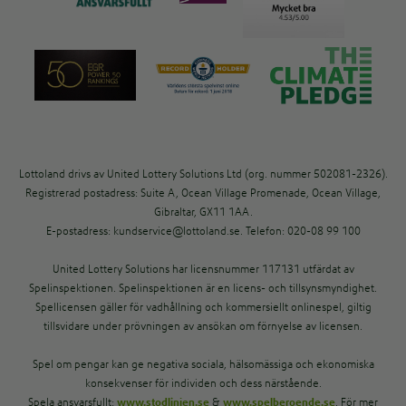
Lottoland drivs av United Lottery Solutions Ltd (org. nummer 502081-2326).
Registrerad postadress: Suite A, Ocean Village Promenade, Ocean Village,
Gibraltar, GX11 1AA.
E-postadress:
kundservice@lottoland.se
. Telefon: 020-08 99 100
United Lottery Solutions har licensnummer 117131 utfärdat av
Spelinspektionen. Spelinspektionen är en licens- och tillsynsmyndighet.
Spellicensen gäller för vadhållning och kommersiellt onlinespel, giltig
tillsvidare under prövningen av ansökan om förnyelse av licensen.
Spel om pengar kan ge negativa sociala, hälsomässiga och ekonomiska
konsekvenser för individen och dess närstående.
Spela ansvarsfullt:
www.stodlinjen.se
&
www.spelberoende.se
. För mer