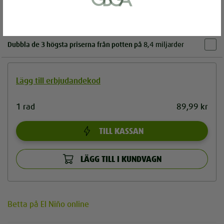
Rechnung oder eines Kontoauszugs
(max. 6 Monate alt).
Dragning
ons 06 jan. 2027
Ein Foto von dir (Selfie), auf dem du
einen Zettel mit deiner E-Mail-Adresse
Dubbla de 3 högsta priserna från potten på
8,4
miljarder
und dem Wort "Lottoland" hältst.
Spielerservice kontaktieren
Später fortfahren
Betta på El Niño online