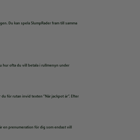
ngen. Du kan spela SlumpRader fram till samma
u hur ofta du vill betala i rullmenyn under
 du för rutan invid texten ”När jackpot är”. Efter
är en prenumeration för dig som endast vill