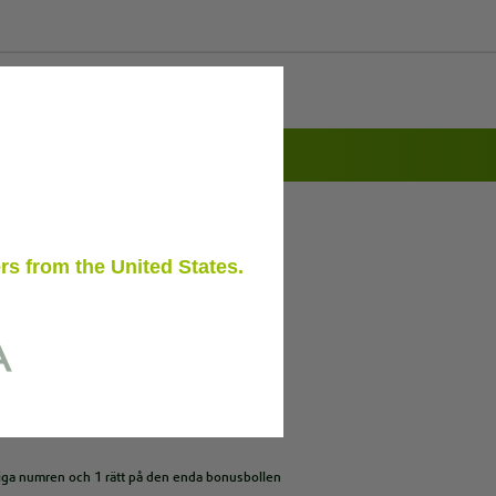
0
0,00 kr
Registrera dig
Kundvagn
Bolagsspel
Vad är lotto betting?
ers from the United States.
dragningar fråm Swiss Loto Express.
at än Sveriges LOTTO, där det gäller att pricka 7
vanliga numren och 1 rätt på den enda bonusbollen