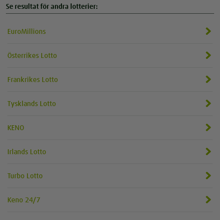
Se resultat för andra lotterier:
EuroMillions
Österrikes Lotto
Frankrikes Lotto
Tysklands Lotto
KENO
Irlands Lotto
Turbo Lotto
Keno 24/7