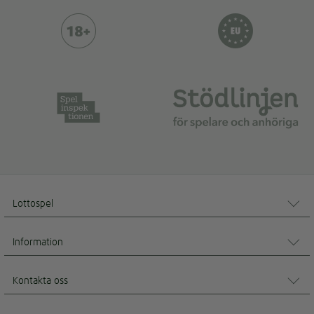
Lottospel
Information
Kontakta oss