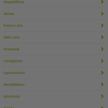
MegaMillions
Melate
Polens Lotto
MINI Lotto
PowerBall
Lördagslotto
SuperEnalotto
WorldMillions
Jullotteriet