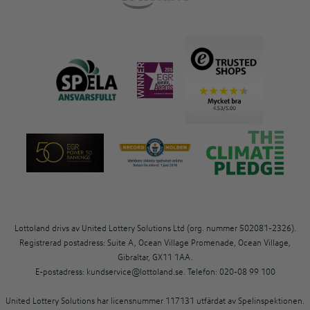
Lottoland drivs av United Lottery Solutions Ltd (org. nummer 502081-2326).
Registrerad postadress: Suite A, Ocean Village Promenade, Ocean Village,
Gibraltar, GX11 1AA.
E-postadress:
kundservice@lottoland.se
. Telefon: 020-08 99 100
United Lottery Solutions har licensnummer 117131 utfärdat av Spelinspektionen.