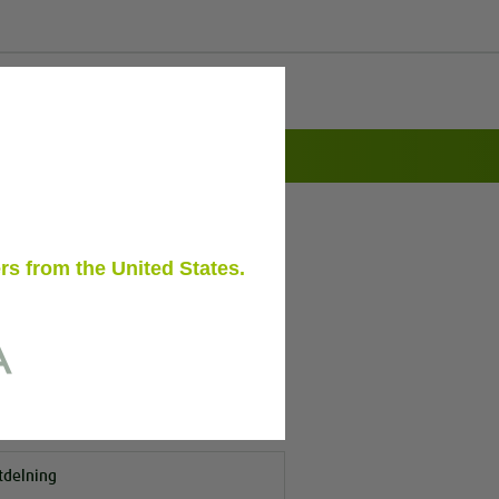
0
0,00 kr
Registrera dig
Kundvagn
Bolagsspel
Vad är lotto betting?
ers from the United States.
tdelning