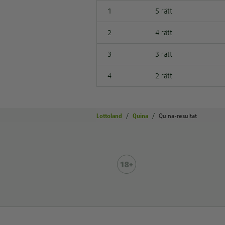
1
5 rätt
2
4 rätt
3
3 rätt
4
2 rätt
Lottoland
Quina
Quina-resultat