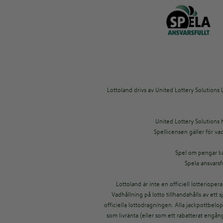
Lottoland drivs av United Lottery Solution
United Lottery Solutions
Spellicensen gäller för va
Spel om pengar ka
Spela ansvarsf
Lottoland är inte en officiell lotteriopera
Vadhållning på lotto tillhandahålls av ett 
officiella lottodragningen. Alla jackpottbelo
som livränta (eller som ett rabatterat engån