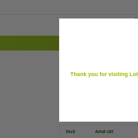
OF
Li
O
HÖG JACKPOTT
EuroMillions
Fler lottospel
Quina-resultat
Thank you for visiting Lot
QUINA-RESULTAT
från måndag 29 
Quina de São João
Nivå
Antal rätt