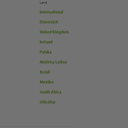
Land
International
Österreich
United Kingdom
Ireland
Polska
América Latina
Brasil
Mexiko
South Africa
Gibraltar