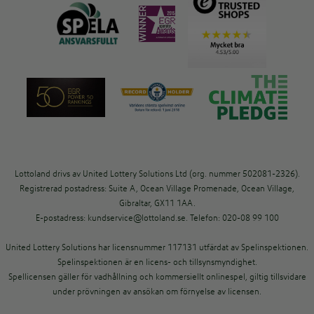
Lottoland drivs av United Lottery Solutions Ltd (org. nummer 502081-2326).
Registrerad postadress: Suite A, Ocean Village Promenade, Ocean Village,
Gibraltar, GX11 1AA.
E-postadress:
kundservice@lottoland.se
. Telefon: 020-08 99 100
United Lottery Solutions har licensnummer 117131 utfärdat av Spelinspektionen.
Spelinspektionen är en licens- och tillsynsmyndighet.
Spellicensen gäller för vadhållning och kommersiellt onlinespel, giltig tillsvidare
under prövningen av ansökan om förnyelse av licensen.