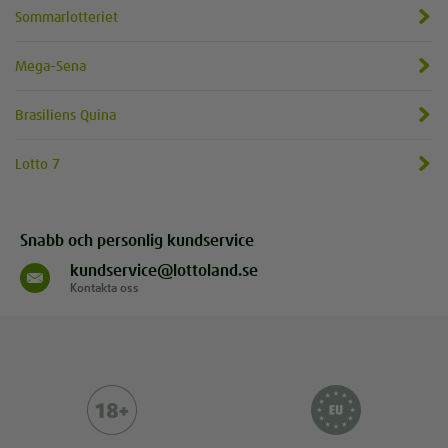
Sommarlotteriet
Mega-Sena
Brasiliens Quina
Lotto 7
Snabb och personlig kundservice
kundservice@lottoland.se
Kontakta oss