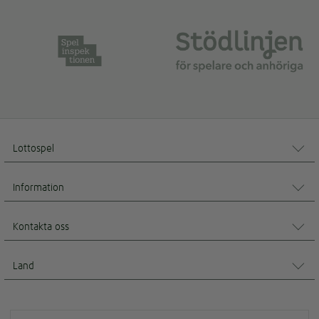
Lottospel
Information
Kontakta oss
Land