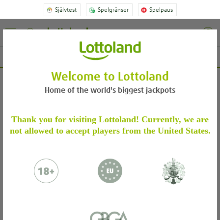
SuperEnaLotto-resultat
Welcome to Lottoland
SUPERENALOTTO-RESULTAT
Home of the world's biggest jackpots
IDENTITÄTSPRÜFUNG
Thank you for visiting Lottoland! Currently, we are
not allowed to accept players from the United States.
Bitte bestätige dein Spielerkonto durch die
folgenden Schritte.
Weitere Informationen
från lördag 08 aug. 2026
SuperEnalotto
Bitte sende uns folgendes per E-Mail:
Ein Foto oder einen Scan deines
1
Personalausweises oder Reisepasses.
6 rätt
Einen Adressnachweis in Form einer