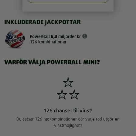
INKLUDERADE JACKPOTTAR
PowerBall
5,3
miljarder
kr
126 kombinationer
VARFÖR VÄLJA POWERBALL MINI?
126 chanser till vinst!
Du satsar 126 radkombinationer där varje rad utgör en
vinstmöjlighet!