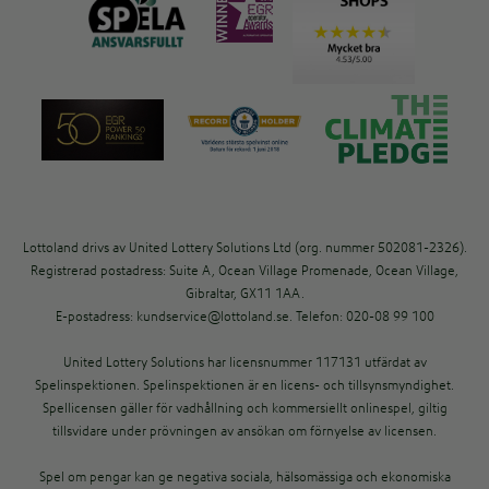
Lottoland drivs av United Lottery Solutions Ltd (org. nummer 502081-2326).
Registrerad postadress: Suite A, Ocean Village Promenade, Ocean Village,
Gibraltar, GX11 1AA.
E-postadress:
kundservice@lottoland.se
. Telefon: 020-08 99 100
United Lottery Solutions har licensnummer 117131 utfärdat av
Spelinspektionen. Spelinspektionen är en licens- och tillsynsmyndighet.
Spellicensen gäller för vadhållning och kommersiellt onlinespel, giltig
tillsvidare under prövningen av ansökan om förnyelse av licensen.
Spel om pengar kan ge negativa sociala, hälsomässiga och ekonomiska