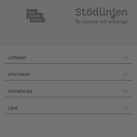
Lottospel
Information
Kontakta oss
Land