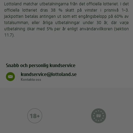
Lottoland matchar utbetalningarna från det officiella lotteriet. I det
officiella lotteriet dras 38 % skatt på vinster i prisnivå 1–3.
Jackpotten betalas antingen ut som ett engångsbelopp på 60% av
totalsumman, eller årliga utbetalningar under 30 år, där varje
utbetalning ökar med 5% per år enligt användarvillkoren (sektion
11.7).
Snabb och personlig kundservice
kundservice@lottoland.se
Kontakta oss