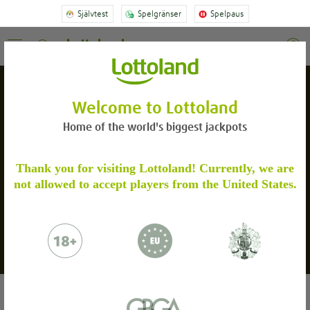
POWERBALL MINI
Welcome to Lottoland
Home of the world's biggest jackpots
Gräv efter det amerikanska guldet med hela 126
chanser på PowerBall för endast 75 kr!
IDENTITÄTSPRÜFUNG
Thank you for visiting Lottoland! Currently, we are
not allowed to accept players from the United States.
Bitte bestätige dein Spielerkonto durch die
folgenden Schritte.
Weitere Informationen
Bitte sende uns folgendes per E-Mail:
5,3
miljarder
kr
Ein Foto oder einen Scan deines
Se här
126
kombinationer
Personalausweises oder Reisepasses.
87 andelar tillgängliga
Einen Adressnachweis in Form einer