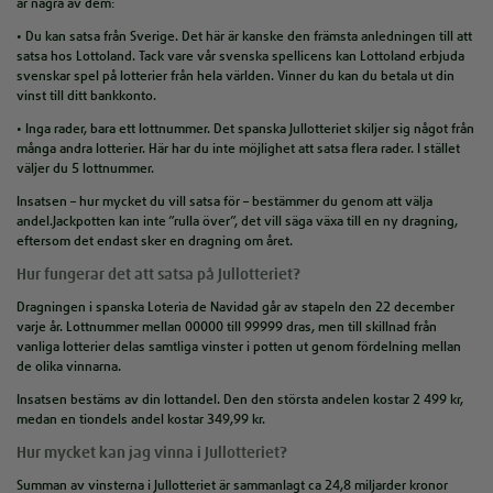
är några av dem:
• Du kan satsa från Sverige. Det här är kanske den främsta anledningen till att
satsa hos Lottoland. Tack vare vår svenska spellicens kan Lottoland erbjuda
svenskar spel på lotterier från hela världen. Vinner du kan du betala ut din
vinst till ditt bankkonto.
• Inga rader, bara ett lottnummer. Det spanska Jullotteriet skiljer sig något från
många andra lotterier. Här har du inte möjlighet att satsa flera rader. I stället
väljer du 5 lottnummer.
Insatsen – hur mycket du vill satsa för – bestämmer du genom att välja
andel.Jackpotten kan inte ”rulla över”, det vill säga växa till en ny dragning,
eftersom det endast sker en dragning om året.
Hur fungerar det att satsa på Jullotteriet?
Dragningen i spanska Loteria de Navidad går av stapeln den 22 december
varje år. Lottnummer mellan 00000 till 99999 dras, men till skillnad från
vanliga lotterier delas samtliga vinster i potten ut genom fördelning mellan
de olika vinnarna.
Insatsen bestäms av din lottandel. Den den största andelen kostar 2 499 kr,
medan en tiondels andel kostar 349,99 kr.
Hur mycket kan jag vinna i Jullotteriet?
Summan av vinsterna i Jullotteriet är sammanlagt ca 24,8 miljarder kronor