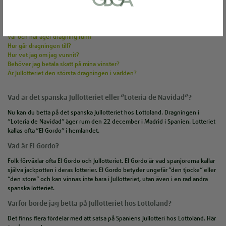
Hur många andelar kan jag köpa?
Rechnung oder eines Kontoauszugs
Hur fyller jag i min spelkupong?
(max. 6 Monate alt).
Kan jag betta med DubbelJackpot på Jullotteriet?
Hur stor är chansen att jag vinner?
Ein Foto von dir (Selfie), auf dem du
Var och när äger dragning rum?
einen Zettel mit deiner E-Mail-Adresse
Hur går dragningen till?
und dem Wort "Lottoland" hältst.
Hur vet jag om jag vunnit?
Behöver jag betala skatt på mina vinster?
Är Jullotteriet den största dragningen i världen?
Spielerservice kontaktieren
Vad är det spanska Jullotteriet eller “Loteria de Navidad”?
Nu kan du betta på det spanska Jullotteriet hos Lottoland. Dragningen i
Später fortfahren
“Loteria de Navidad” äger rum den 22 december i Madrid i Spanien. Lotteriet
kallas ofta ”El Gordo” i hemlandet.
Vad är El Gordo?
Folk förväxlar ofta El Gordo och Jullotteriet. El Gordo är vad spanjorerna kallar
själva jackpotten i deras lotterier. El Gordo betyder ungefär ”den tjocke” eller
”den store” och kan vinnas inte bara i Jullotteriet, utan även i en rad andra
spanska lotteriet.
Varför borde jag betta på Jullotteriet hos Lottoland?
Det finns flera fördelar med att satsa på Spaniens Jullotteri hos Lottoland. Här