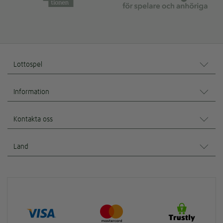
Lottospel
Information
Kontakta oss
Land