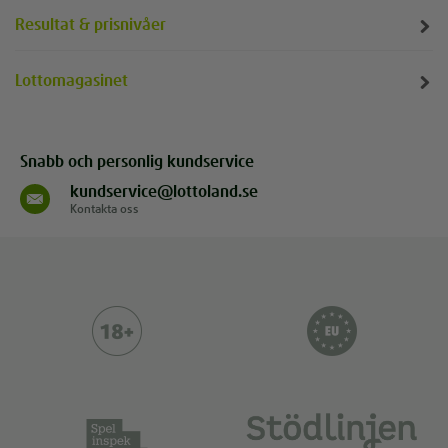
Resultat & prisnivåer
Lottomagasinet
Snabb och personlig kundservice
kundservice@lottoland.se
Kontakta oss