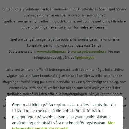
United Lottery Solutions har licensnummer 117131 utfärdat av Spelinspektionen.
Spelinspektionen är en licens- och tillsynsmyndighet.
Spellicensen gäller för vadhållning och kommersiellt onlinespel, giltig tillsvidare
under prövningen av ansökan om förnyelse av licensen.
Spel om pengar kan ge negativa sociala, hälsomässiga och ekonomiska
konsekvenser för individen och dess närstående.
Spela ansvarsfullt:
www.stodlinjen.se
&
www.spelberoende.se
. För mer
information besök vår sida
Spelarskydd
.
Lottoland är inte en officiell lotterioperatör och köper inte några lotter å dina
vägnar. Istället tillåter Lottoland dig att satsa på utfallet av olika lotterier och
dragningar. Vadhållning på lotto tillhandahålls av ett självständigt spelbolag, som
exempelvis Lottoland, vilket inte har någon som helst anknytning till det
spelbolag som håller i den officiella lottodragningen. Alla jackpottbelopp är
uppskattningar och kan påverkas av valutafluktuationer. För US Powerball och US
Genom att klicka på "acceptera alla cookies" samtycker du
MegaMillions betalas vinster i vinstnivå 1 ut som livränta (eller som ett rabatterat
till lagring av cookies på din enhet för att förbättra
engångsbelopp efter Lottolands eget val), och vinster i vinstnivåerna 1 – 3 är
navigeringen på webbplatsen, analysera webbplatsens
föremål för en minskning med 38% enligt
regler & villkor
. För SuperEnalotto är
användning och bistå i våra marknadsföringsinsatser.
Mer
vinster i vinstnivåerna 1-3 föremål för en minskning med 20% enligt
regler &