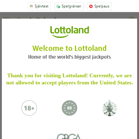
Welcome to Lottoland
Home of the world's biggest jackpots
Du har inga spel i din kundvagn.
IDENTITÄTSPRÜFUNG
Thank you for visiting Lottoland! Currently, we are
Välj spel
not allowed to accept players from the United States.
Bitte bestätige dein Spielerkonto durch die
folgenden Schritte.
Weitere Informationen
Bitte sende uns folgendes per E-Mail:
Snabb och personlig kundservice
Ein Foto oder einen Scan deines
kundservice@lottoland.se
Personalausweises oder Reisepasses.
Kontakta oss
Einen Adressnachweis in Form einer