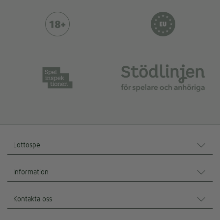
Lottospel
Information
Kontakta oss