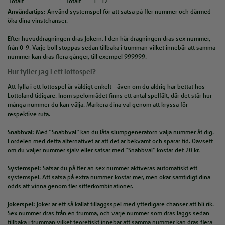
Totalt
Totalt
1 : 12
Användartips:
Använd systemspel för att satsa på fler nummer och därmed
öka dina vinstchanser.
Efter huvuddragningen dras Jokern. I den här dragningen dras sex nummer,
från 0-9. Varje boll stoppas sedan tillbaka i trumman vilket innebär att samma
nummer kan dras flera gånger, till exempel 999999.
Hur fyller jag i ett lottospel?
Att fylla i ett lottospel är väldigt enkelt – även om du aldrig har bettat hos
Lottoland tidigare. Inom spelområdet finns ett antal spelfält, där det står hur
många nummer du kan välja. Markera dina val genom att kryssa för
respektive ruta.
Snabbval:
Med “Snabbval” kan du låta slumpgeneratorn välja nummer åt dig.
Fördelen med detta alternativet är att det är bekvämt och sparar tid. Oavsett
om du väljer nummer själv eller satsar med “Snabbval” kostar det 20 kr.
Systemspel:
Satsar du på fler än sex nummer aktiveras automatiskt ett
systemspel. Att satsa på extra nummer kostar mer, men ökar samtidigt dina
odds att vinna genom fler sifferkombinationer.
Jokerspel:
Joker är ett så kallat tilläggsspel med ytterligare chanser att bli rik.
Sex nummer dras från en trumma, och varje nummer som dras läggs sedan
tillbaka i trumman vilket teoretiskt innebär att samma nummer kan dras flera