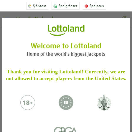
Österrikes Lotto Frågor & svar
Welcome to Lottoland
Österrikes Lotto överblick
Home of the world's biggest jackpots
Österrikes Lotto, 6aus45, är Österrikes populäraste dragning, och orsakerna
till det är många. För endast 20 kr får du tillgång till en dragning med
IDENTITÄTSPRÜFUNG
exceptionella odds som är enkelt och kul att satsa på.
Thank you for visiting Lottoland! Currently, we are
not allowed to accept players from the United States.
Bitte bestätige dein Spielerkonto durch die
Österrikes lotto såg dagens ljus för första gången 1986 och har sedan dess
spelat en central roll i många österrikares liv med sina dragningar två
folgenden Schritte.
Weitere Informationen
dragningar i veckan, varje onsdag och söndag. Du bettar enkelt genom att
välja sex nummer mellan 1 och 45.
Bitte sende uns folgendes per E-Mail:
Dragningarna på onsdagar äger rum klockan 18:48 svensk tid. Söndagens
dragning äger rum klockan 19:15. Efter varje dragning redovisas resultaten
Ein Foto oder einen Scan deines
på här på sidan.
Personalausweises oder Reisepasses.
Einen Adressnachweis in Form einer
Att vinna är lätt när du bettar på det österrikiska lottot. Även om du inte