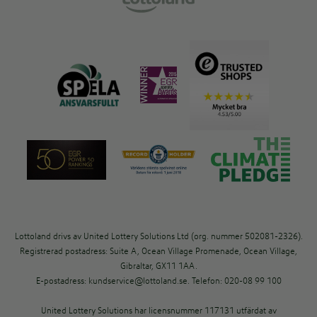
Lottoland drivs av United Lottery Solutions Ltd (org. nummer 502081-2326).
Registrerad postadress: Suite A, Ocean Village Promenade, Ocean Village,
Gibraltar, GX11 1AA.
E-postadress:
kundservice@lottoland.se
. Telefon: 020-08 99 100
United Lottery Solutions har licensnummer 117131 utfärdat av