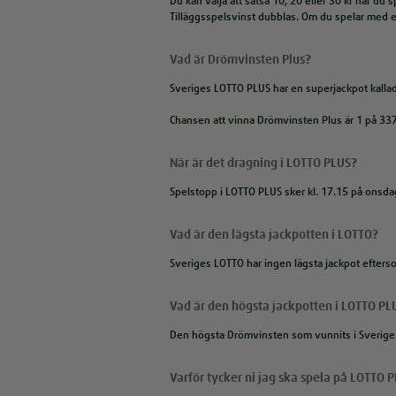
Du kan välja att satsa 10, 20 eller 30 kr när d
Tilläggsspelsvinst dubblas. Om du spelar med en 
Vad är Drömvinsten Plus?
Sveriges LOTTO PLUS har en superjackpot kallad 
Chansen att vinna Drömvinsten Plus är 1 på 337
När är det dragning i LOTTO PLUS?
Spelstopp i LOTTO PLUS sker kl. 17.15 på onsdag
Vad är den lägsta jackpotten i LOTTO?
Sveriges LOTTO har ingen lägsta jackpot efterso
Vad är den högsta jackpotten i LOTTO PL
Den högsta Drömvinsten som vunnits i Sverige 
Varför tycker ni jag ska spela på LOTTO 