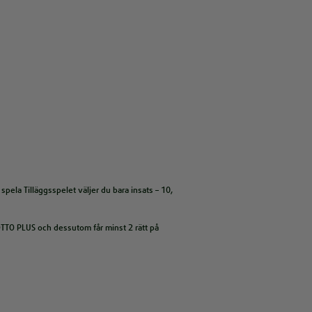
pela Tilläggsspelet väljer du bara insats – 10,
å LOTTO PLUS och dessutom får minst 2 rätt på