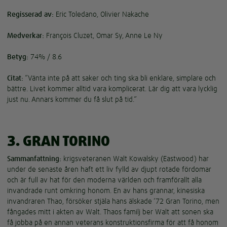
Regisserad av:
Eric Toledano, Olivier Nakache
Medverkar:
François Cluzet, Omar Sy, Anne Le Ny
Betyg:
74% / 8.6
Citat:
”Vänta inte på att saker och ting ska bli enklare, simplare och
bättre. Livet kommer alltid vara komplicerat. Lär dig att vara lycklig
just nu. Annars kommer du få slut på tid.”
3. GRAN TORINO
Sammanfattning:
krigsveteranen Walt Kowalsky (Eastwood) har
under de senaste åren haft ett liv fylld av djupt rotade fördomar
och är full av hat för den moderna världen och framförallt alla
invandrade runt omkring honom. En av hans grannar, kinesiska
invandraren Thao, försöker stjäla hans älskade ’72 Gran Torino, men
fångades mitt i akten av Walt. Thaos familj ber Walt att sonen ska
få jobba på en annan veterans konstruktionsfirma för att få honom