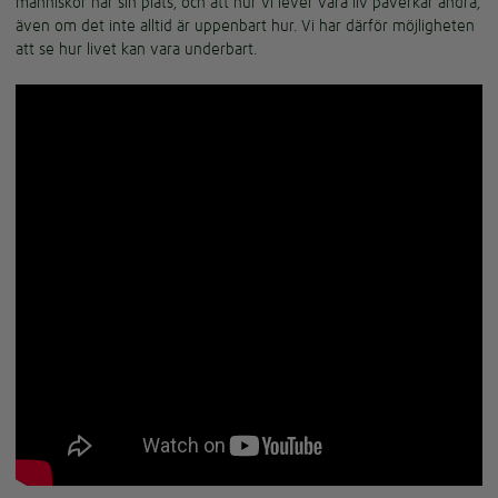
människor har sin plats, och att hur vi lever våra liv påverkar andra,
även om det inte alltid är uppenbart hur. Vi har därför möjligheten
att se hur livet kan vara underbart.