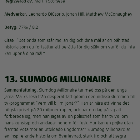
Regisserad av:
Martin Scorsese
Medverkar:
Leonardo DiCaprio, Jonah Hill, Matthew McConaughey
Betyg:
77% / 8.2
Citat:
”Det enda som står mellan dig och dina mål är en påhittad
historia som du fortsätter att berätta för dig själv om varför du inte
kan uppnå dina mål."
13. SLUMDOG MILLIONAIRE
Sammanfattning:
Slumdog Millionaire tar med oss på den unga
Jamal Mailks resa från desperat fattigdom i den indiska slummen till
tv-programmet ”Vem vill bli miljonär?”. Han är nära att vinna det
högsta priset på 20 miljoner rupier, och har en dag på sig att
förbereda sig, men han jagas av en polischef som har tvivel om
hans kunskap och anklagar honom för fusk. Hur kan en pojke utan
framtid veta mer än utbildade ungdomar? Slumdog Millionaire är
en inspirerande historia om överlevnad, stark tro och att segra