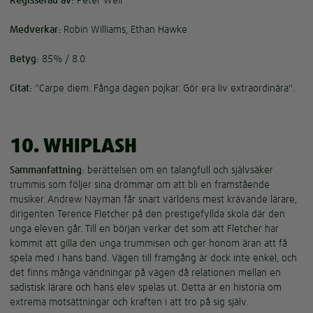
Regisserad av:
Peter Weir
Medverkar:
Robin Williams, Ethan Hawke
Betyg:
85% / 8.0
Citat:
"Carpe diem. Fånga dagen pojkar. Gör era liv extraordinära".
10. WHIPLASH
Sammanfattning:
berättelsen om en talangfull och självsäker
trummis som följer sina drömmar om att bli en framstående
musiker. Andrew Nayman får snart världens mest krävande lärare,
dirigenten Terence Fletcher på den prestigefyllda skola där den
unga eleven går. Till en början verkar det som att Fletcher har
kommit att gilla den unga trummisen och ger honom äran att få
spela med i hans band. Vägen till framgång är dock inte enkel, och
det finns många vändningar på vägen då relationen mellan en
sadistisk lärare och hans elev spelas ut. Detta är en historia om
extrema motsättningar och kraften i att tro på sig själv.