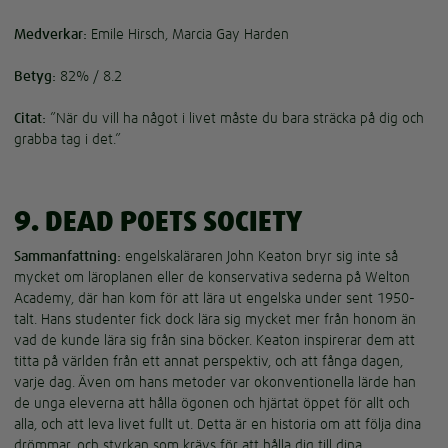
Medverkar:
Emile Hirsch, Marcia Gay Harden
Betyg:
82% / 8.2
Citat:
”När du vill ha något i livet måste du bara sträcka på dig och
grabba tag i det.”
9. DEAD POETS SOCIETY
Sammanfattning:
engelskaläraren John Keaton bryr sig inte så
mycket om läroplanen eller de konservativa sederna på Welton
Academy, där han kom för att lära ut engelska under sent 1950-
talt. Hans studenter fick dock lära sig mycket mer från honom än
vad de kunde lära sig från sina böcker. Keaton inspirerar dem att
titta på världen från ett annat perspektiv, och att fånga dagen,
varje dag. Även om hans metoder var okonventionella lärde han
de unga eleverna att hålla ögonen och hjärtat öppet för allt och
alla, och att leva livet fullt ut. Detta är en historia om att följa dina
drömmar, och styrkan som krävs för att hålla dig till dina