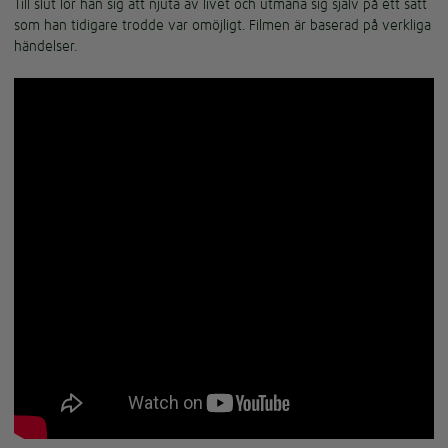
Till slut lör han sig att njuta av livet och utmana sig själv på ett sätt
som han tidigare trodde var omöjligt. Filmen är baserad på verkliga
händelser.