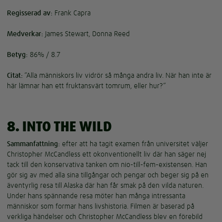
Regisserad av:
Frank Capra
Medverkar:
James Stewart, Donna Reed
Betyg:
86% / 8.7
Citat:
”Alla människors liv vidrör så många andra liv. När han inte är
här lämnar han ett fruktansvärt tomrum, eller hur?”
8. INTO THE WILD
Sammanfattning:
efter att ha tagit examen från universitet väljer
Christopher McCandless ett okonventionellt liv där han säger nej
tack till den konservativa tanken om nio-till-fem-existensen. Han
gör sig av med alla sina tillgångar och pengar och beger sig på en
äventyrlig resa till Alaska där han får smak på den vilda naturen.
Under hans spännande resa möter han många intressanta
människor som formar hans livshistoria. Filmen är baserad på
verkliga händelser och Christopher McCandless blev en förebild