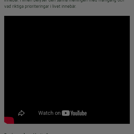
innebär. Filmen belyser den sanna meningen med framgång och
vad riktiga prioriteringar i livet innebär.