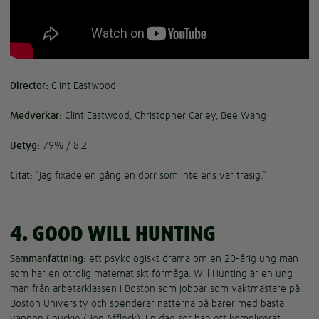
Director:
Clint Eastwood
Medverkar:
Clint Eastwood, Christopher Carley, Bee Wang
Betyg:
79% / 8.2
Citat:
”Jag fixade en gång en dörr som inte ens var trasig.”
4. GOOD WILL HUNTING
Sammanfattning:
ett psykologiskt drama om en 20-årig ung man
som har en otrolig matematiskt förmåga. Will Hunting är en ung
man från arbetarklassen i Boston som jobbar som vaktmästare på
Boston University och spenderar nätterna på barer med bästa
vännen Chuckie (Ben Affleck). En dag ser han ett komplicerat