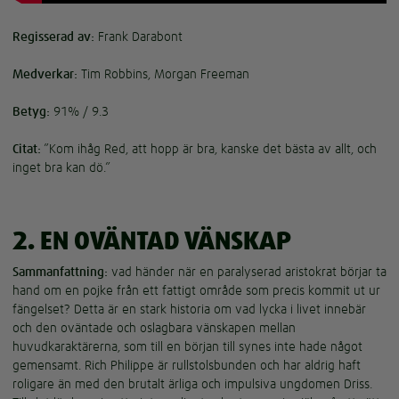
Regisserad av:
Frank Darabont
Medverkar:
Tim Robbins, Morgan Freeman
Betyg:
91% / 9.3
Citat:
”Kom ihåg Red, att hopp är bra, kanske det bästa av allt, och
inget bra kan dö.”
2. EN OVÄNTAD VÄNSKAP
Sammanfattning:
vad händer när en paralyserad aristokrat börjar ta
hand om en pojke från ett fattigt område som precis kommit ut ur
fängelset? Detta är en stark historia om vad lycka i livet innebär
och den oväntade och oslagbara vänskapen mellan
huvudkaraktärerna, som till en början till synes inte hade något
gemensamt. Rich Philippe är rullstolsbunden och har aldrig haft
roligare än med den brutalt ärliga och impulsiva ungdomen Driss.