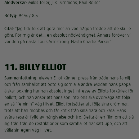
Medverkar:
Miles Teller, J. K. Simmons, Paul Reiser
Betyg:
94% / 8.5
Citat:
”Jag fick folk att göra mer än vad någon trodde att de skulle
göra. För mig är det… en absolut nödvändighet. Annars förövar vi
världen på nästa Louis Armstrong. Nästa Charlie Parker”.
11. BILLY ELLIOT
Sammanfattning:
eleven Elliot känner press från både hans familj
och från samhället att bete sig som alla andra. Medan hans pappa
älskar boxning har han absolut inget intresse av Elliots förkärlek för
ballett, och han anser att hans son inte ens ska överväga att följa
en så ”feminin” väg i livet. Elliot fortsätter att följa sina drömmar,
trots att han mobbas och får kritik från sina nära och kära. Hans
svåra resa är fylld av hängivelse och tro. Detta är en film om att slå
sig från från de restriktioner som samhället har satt upp, och att
välja sin egen väg i livet.