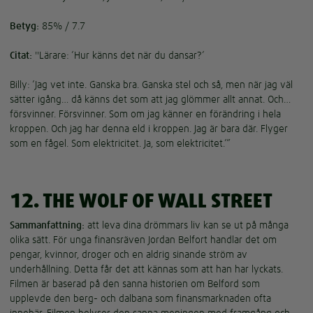
Betyg:
85% / 7.7
Citat:
"Lärare: ’Hur känns det när du dansar?’
Billy: ’Jag vet inte. Ganska bra. Ganska stel och så, men när jag väl
sätter igång… då känns det som att jag glömmer allt annat. Och…
försvinner. Försvinner. Som om jag känner en förändring i hela
kroppen. Och jag har denna eld i kroppen. Jag är bara där. Flyger
som en fågel. Som elektricitet. Ja, som elektricitet.’”
12. THE WOLF OF WALL STREET
Sammanfattning:
att leva dina drömmars liv kan se ut på många
olika sätt. För unga finansräven Jordan Belfort handlar det om
pengar, kvinnor, droger och en aldrig sinande ström av
underhållning. Detta får det att kännas som att han har lyckats.
Filmen är baserad på den sanna historien om Belford som
upplevde den berg- och dalbana som finansmarknaden ofta