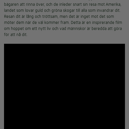
bägaren att rinna över, och de inleder snart sin resa mot Amerika,
landet som lovar guld och gröna skogar till alla som invandrar dit.
Resan dit är lång och tröttsam, men det är inget mot det som
möter dem när de väl kommer fram. Detta är en inspirerande film
om hoppet om ett nytt liv och vad människor är beredda att göra
för att nå dit.