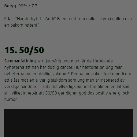
Betyg:
90% / 7.7
Citat:
”Har du bytt till Audi? Bilen med fem nollor - fyra i grillen och
en bakom ratten!”.
15. 50/50
Sammanfattning:
en tjugoårig ung man får de förödande
nyheterna att han har dödlig cancer. Hur hanterar en ung man
nyheterna om en dödlig sjukdom? Denna melankoliska komedi om
att slåss mot en allvarlig sjukdom som ung man är inspirerad av
verkliga händelser. Trots det allvarliga ämnet har filmen en lättsam
stil, vilket innebär att 50/50 ger dig en god dos positiv energi och
humor.