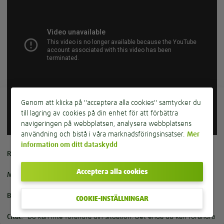
Genom att klicka på "acceptera alla cookies" samtycker du
till lagring av cookies på din enhet för att förbättra
navigeringen på webbplatsen, analysera webbplatsens
användning och bistå i våra marknadsföringsinsatser.
Mer
information om ditt dataskydd
Regisserad av:
Jonathan Levine
Acceptera alla cookies
Medverkar:
Joseph Gordon-Levitt, Seth Rogan, Anna Kendrick
Betyg:
94% / 7.7
COOKIE-INSTÄLLNINGAR
Citat:
”Du kan inte förändra din situation. Det enda du kan förändra