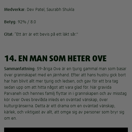
Medverkar:
Dev Patel, Saurabh Shukla
Betyg:
92% / 8.0
Citat:
”Ett ärr är ett bevis på ett läkt sår."
14. EN MAN SOM HETER OVE
Sammanfattning:
59-åriga Ove är en tjurig gammal man som basar
över grannskapet med en järnhand. Efter att hans hustru gick bort
har han blivit allt mer tjurig och ledsen, och gav för ett bra tag
sedan upp om att hitta något att vara glad för. När gravida
Parvaneh och hennes familj flyttar in i grannskapen och av misstag
kör över Oves brevlåda inleds en oväntad vänskap, över
kulturgränserna. Detta är ett drama om en oväntad vänskap,
kärlek, och viktigast av allt, att omge sig av personer som bryr sig
om en.