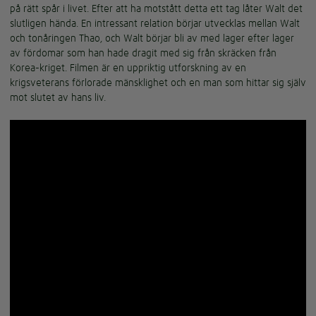
på rätt spår i livet. Efter att ha motstått detta ett tag låter Walt det
slutligen hända. En intressant relation börjar utvecklas mellan Walt
och tonåringen Thao, och Walt börjar bli av med lager efter lager
av fördomar som han hade dragit med sig från skräcken från
Korea-kriget. Filmen är en uppriktig utforskning av en
krigsveterans förlorade mänsklighet och en man som hittar sig själv
mot slutet av hans liv.