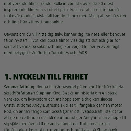
motiverande filmer kände. Kolla in vår lista över de 20 mest
inspirerande filmerna samt ett par utvalda citat som inte bara är
tankeväckande, i bästa fall kan de till och med få dig att se på saker
och ting från ett nytt perspektiv.
Oavsett om du vill hitta dig själv, känner dig lite nere eller behöver
få en nystart i livet kan dessa filmer visa dig att det aldrig är för
sent att vända på saker och ting. För varje film har vi även tagit
med betyget från Rotten Tomatoes och IMDB.
1. NYCKELN TILL FRIHET
Sammanfattning:
denna film är baserad på en kortfilm från kända
skräckförfattaren Stephen King. Det är en historia om en stark
vänskap, om livsvisdom och ett hopp som aldrig kan släckas.
Orättvist dömd Andy Dufresne skickas till fängelse där han möter
Red, en annan fånge som också tjänar ett livstidsstraff. Istället för
att ge upp allt hopp och bli deprimerad ger Andy inte bara hopp till
sig själv men även till de andra fångarna. Trots omänskliga
förhållanden, korruption, grymhet och orättvisa på Shawshank