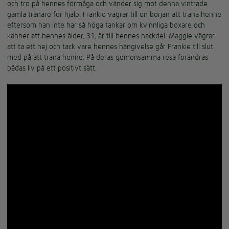
och tro på hennes förmåga och vänder sig mot denna vintrade
gamla tränare för hjälp. Frankie vägrar till en början att träna henne
eftersom han inte har så höga tankar om kvinnliga boxare och
känner att hennes ålder, 31, är till hennes nackdel. Maggie vägrar
att ta ett nej och tack vare hennes hängivelse går Frankie till slut
med på att träna henne. På deras gemensamma resa förändras
bådas liv på ett positivt sätt.