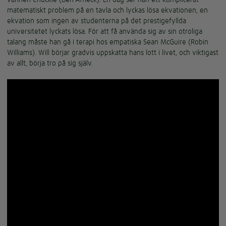
matematiskt problem på en tavla och lyckas lösa ekvationen, en
ekvation som ingen av studenterna på det prestigefyllda
universitetet lyckats lösa. För att få använda sig av sin otroliga
talang måste han gå i terapi hos empatiska Sean McGuire (Robin
Williams). Will börjar gradvis uppskatta hans lott i livet, och viktigast
av allt, börja tro på sig själv.