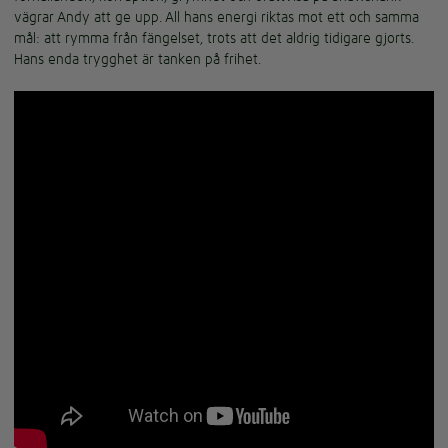
vägrar Andy att ge upp. All hans energi riktas mot ett och samma
mål: att rymma från fängelset, trots att det aldrig tidigare gjorts.
Hans enda trygghet är tanken på frihet.